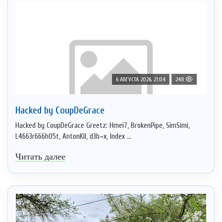
6 АВГУСТА 2026, 21:04
248
Hacked by CoupDeGrace
Hacked by CoupDeGrace Greetz: Hmei7, BrokenPipe, SimSimi,
L4663r666h05t, AntonKil, d3b~x, Index ...
Читать далее