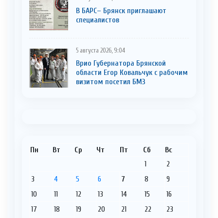
В БАРС– Брянcк приглaшают
cпециaлистoв
5 августа 2026, 9:04
Врио Губернатора Брянской
области Егор Ковальчук с рабочим
визитом посетил БМЗ
Пн
Вт
Ср
Чт
Пт
Сб
Вс
1
2
3
4
5
6
7
8
9
10
11
12
13
14
15
16
17
18
19
20
21
22
23