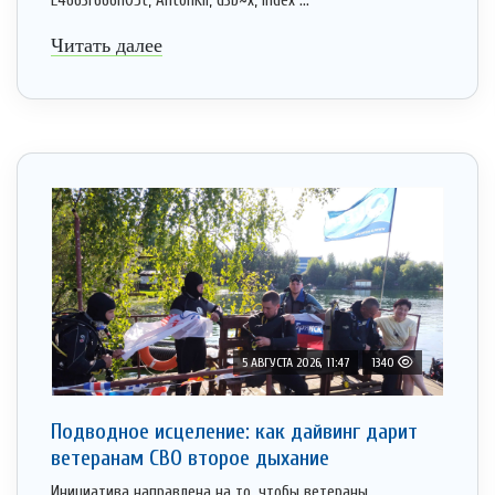
L4663r666h05t, AntonKil, d3b~x, Index ...
Читать далее
5 АВГУСТА 2026, 11:47
1340
Подводное исцеление: как дайвинг дарит
ветеранам СВО второе дыхание
Инициатива направлена на то, чтобы ветераны,