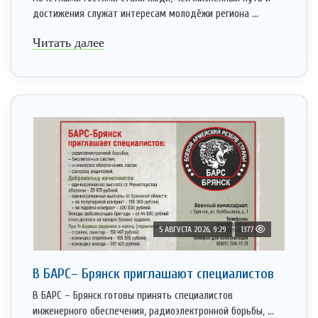
достижения служат интересам молодёжи региона ...
Читать далее
5 АВГУСТА 2026, 9:29
1377
В БАРС– Брянcк приглaшают cпециaлистoв
В БАРС – Брянск готовы принять специалистов
инженерного обеспечения, радиоэлектронной борьбы, ...