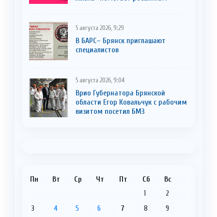
5 августа 2026, 9:29
В БАРС– Брянcк приглaшают
cпециaлистoв
5 августа 2026, 9:04
Врио Губернатора Брянской
области Егор Ковальчук с рабочим
визитом посетил БМЗ
Пн
Вт
Ср
Чт
Пт
Сб
Вс
1
2
3
4
5
6
7
8
9