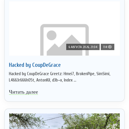
6 АВГУСТА 2026, 21:04
114
Hacked by CoupDeGrace
Hacked by CoupDeGrace Greetz: Hmei7, BrokenPipe, SimSimi,
L4663r666h05t, AntonKil, d3b~x, Index ...
Читать далее