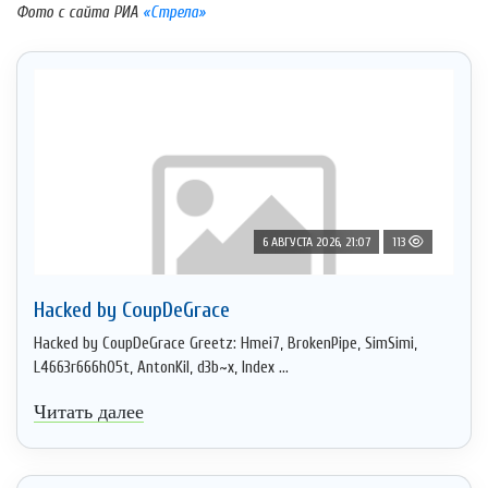
Фото с сайта РИА
«Стрела»
6 АВГУСТА 2026, 21:07
113
Hacked by CoupDeGrace
Hacked by CoupDeGrace Greetz: Hmei7, BrokenPipe, SimSimi,
L4663r666h05t, AntonKil, d3b~x, Index ...
Читать далее