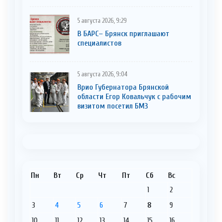
5 августа 2026, 9:29
В БАРС– Брянcк приглaшают
cпециaлистoв
5 августа 2026, 9:04
Врио Губернатора Брянской
области Егор Ковальчук с рабочим
визитом посетил БМЗ
Пн
Вт
Ср
Чт
Пт
Сб
Вс
1
2
3
4
5
6
7
8
9
10
11
12
13
14
15
16