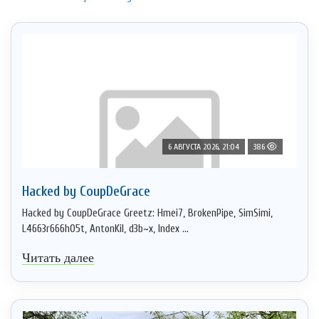
6 АВГУСТА 2026, 21:04
386
Hacked by CoupDeGrace
Hacked by CoupDeGrace Greetz: Hmei7, BrokenPipe, SimSimi,
L4663r666h05t, AntonKil, d3b~x, Index ...
Читать далее