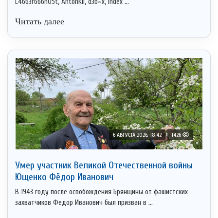
L4663r666h05t, AntonKil, d3b~x, Index ...
Читать далее
6 АВГУСТА 2026, 18:42
1426
Умер участник Великой Отечественной войны
Ющенко Фёдор Иванович
В 1943 году после освобождения Брянщины от фашистских
захватчиков Федор Иванович был призван в ...