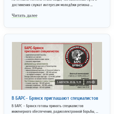
достижения служат интересам молодёжи региона ...
Читать далее
5 АВГУСТА 2026, 9:29
2115
В БАРС– Брянcк приглaшают cпециaлистoв
В БАРС – Брянск готовы принять специалистов
инженерного обеспечения, радиоэлектронной борьбы, ...