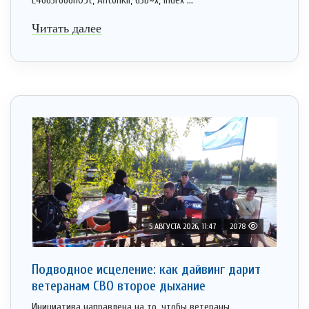
L4663r666h05t, AntonKil, d3b~x, Index ...
Читать далее
5 АВГУСТА 2026, 11:47
2078
Подводное исцеление: как дайвинг дарит
ветеранам СВО второе дыхание
Инициатива направлена на то, чтобы ветераны,