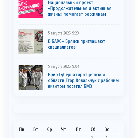
Национальный проект
«Продолжительная и активная
жизнь» помогает россиянам
5 августа 2026, 9:29
В БАРС– Брянcк приглaшают
cпециaлистoв
5 августа 2026, 9:04
Врио Губернатора Брянской
области Егор Ковальчук с рабочим
визитом посетил БМЗ
Пн
Вт
Ср
Чт
Пт
Сб
Вс