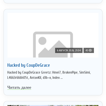
6 АВГУСТА 2026, 21:04
45
Hacked by CoupDeGrace
Hacked by CoupDeGrace Greetz: Hmei7, BrokenPipe, SimSimi,
L4663r666h05t, AntonKil, d3b~x, Index ...
Читать далее