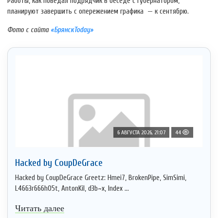
Работы, как поведал подрядчик в беседе с губернатором,
планируют завершить с опережением графика — к сентябрю.
Фото с сайта
«БрянскToday»
6 АВГУСТА 2026, 21:07
44
Hacked by CoupDeGrace
Hacked by CoupDeGrace Greetz: Hmei7, BrokenPipe, SimSimi,
L4663r666h05t, AntonKil, d3b~x, Index ...
Читать далее