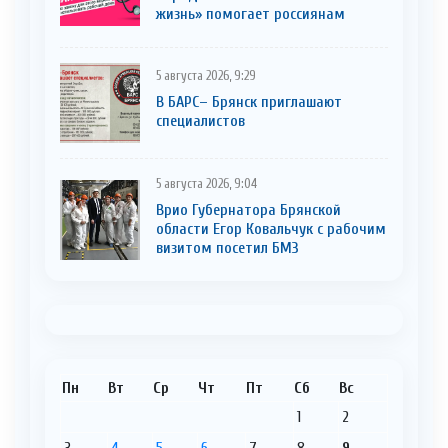
жизнь» помогает россиянам
5 августа 2026, 9:29
В БАРС– Брянcк приглaшают
cпециaлистoв
5 августа 2026, 9:04
Врио Губернатора Брянской
области Егор Ковальчук с рабочим
визитом посетил БМЗ
Пн
Вт
Ср
Чт
Пт
Сб
Вс
1
2
3
4
5
6
7
8
9