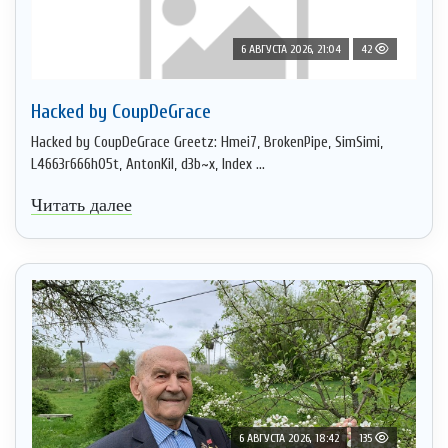
6 АВГУСТА 2026, 21:04
42
Hacked by CoupDeGrace
Hacked by CoupDeGrace Greetz: Hmei7, BrokenPipe, SimSimi,
L4663r666h05t, AntonKil, d3b~x, Index ...
Читать далее
6 АВГУСТА 2026, 18:42
135