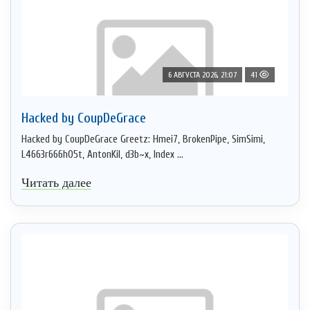
6 АВГУСТА 2026, 21:07
41
Hacked by CoupDeGrace
Hacked by CoupDeGrace Greetz: Hmei7, BrokenPipe, SimSimi,
L4663r666h05t, AntonKil, d3b~x, Index ...
Читать далее