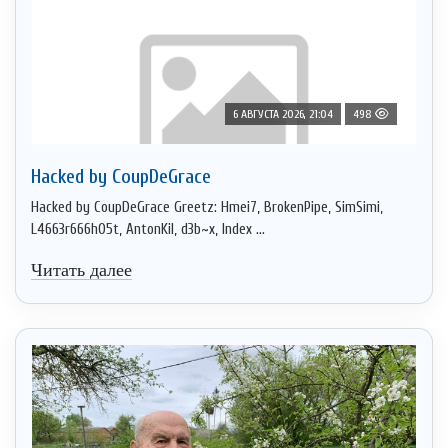
6 АВГУСТА 2026, 21:04
498
Hacked by CoupDeGrace
Hacked by CoupDeGrace Greetz: Hmei7, BrokenPipe, SimSimi,
L4663r666h05t, AntonKil, d3b~x, Index ...
Читать далее