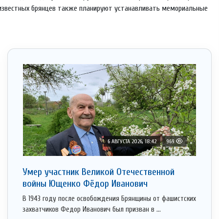
х известных брянцев также планируют устанавливать мемориальные
6 АВГУСТА 2026, 18:42
969
Умер участник Великой Отечественной
войны Ющенко Фёдор Иванович
В 1943 году после освобождения Брянщины от фашистских
захватчиков Федор Иванович был призван в ...