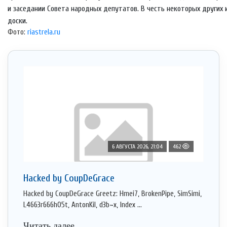
и заседании Совета народных депутатов. В честь некоторых други
доски.
Фото:
riastrela.ru
6 АВГУСТА 2026, 21:04
462
Hacked by CoupDeGrace
Hacked by CoupDeGrace Greetz: Hmei7, BrokenPipe, SimSimi,
L4663r666h05t, AntonKil, d3b~x, Index ...
Читать далее