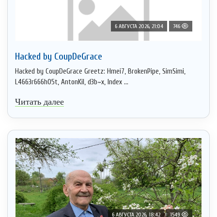
6 АВГУСТА 2026, 21:04
746
Hacked by CoupDeGrace
Hacked by CoupDeGrace Greetz: Hmei7, BrokenPipe, SimSimi,
L4663r666h05t, AntonKil, d3b~x, Index ...
Читать далее
6 АВГУСТА 2026, 18:42
1549