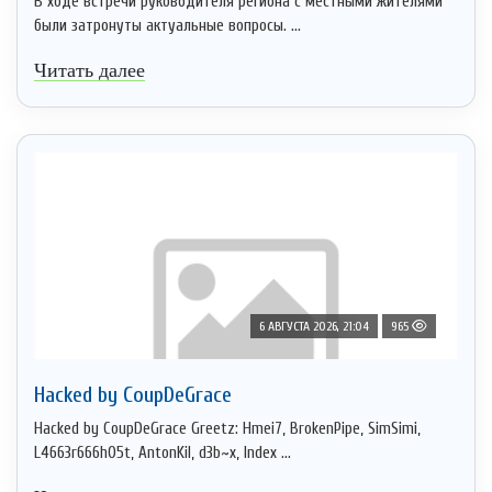
В ходе встречи руководителя региона с местными жителями
были затронуты актуальные вопросы. ...
Читать далее
6 АВГУСТА 2026, 21:04
965
Hacked by CoupDeGrace
Hacked by CoupDeGrace Greetz: Hmei7, BrokenPipe, SimSimi,
L4663r666h05t, AntonKil, d3b~x, Index ...