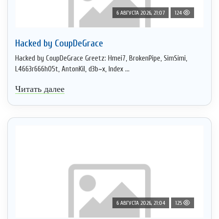
6 АВГУСТА 2026, 21:07
124
Hacked by CoupDeGrace
Hacked by CoupDeGrace Greetz: Hmei7, BrokenPipe, SimSimi,
L4663r666h05t, AntonKil, d3b~x, Index ...
Читать далее
6 АВГУСТА 2026, 21:04
125