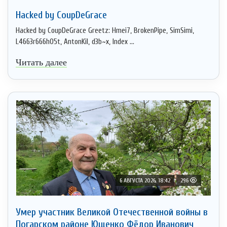
Hacked by CoupDeGrace
Hacked by CoupDeGrace Greetz: Hmei7, BrokenPipe, SimSimi,
L4663r666h05t, AntonKil, d3b~x, Index ...
Читать далее
6 АВГУСТА 2026, 18:42
296
Умер участник Великой Отечественной войны в
Погарском районе Ющенко Фёдор Иванович