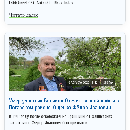
L4663r666h05t, AntonKil, d3b~x, Index ...
Читать далее
6 АВГУСТА 2026, 18:42
296
Умер участник Великой Отечественной войны в
Погарском районе Ющенко Фёдор Иванович
В 1943 году после освобождения Брянщины от фашистских
захватчиков Федор Иванович был призван в ...