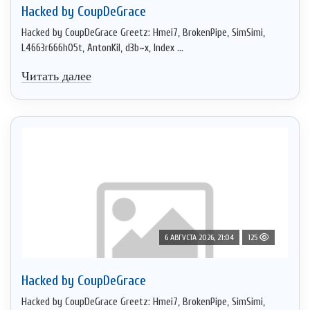
Hacked by CoupDeGrace
Hacked by CoupDeGrace Greetz: Hmei7, BrokenPipe, SimSimi,
L4663r666h05t, AntonKil, d3b~x, Index ...
Читать далее
6 АВГУСТА 2026, 21:04
125
Hacked by CoupDeGrace
Hacked by CoupDeGrace Greetz: Hmei7, BrokenPipe, SimSimi,