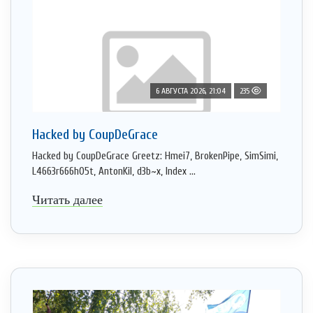
6 АВГУСТА 2026, 21:04
235
Hacked by CoupDeGrace
Hacked by CoupDeGrace Greetz: Hmei7, BrokenPipe, SimSimi,
L4663r666h05t, AntonKil, d3b~x, Index ...
Читать далее