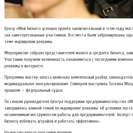
Центр «Мой бизнес» успешно провёл заключительный в этом году маст
зал заинтересованных участников. Все места были забронированы зар
теме маркировки рекламы.
Мероприятие собрало представителей малого и среднего бизнеса, заи
Участники получили возможность ознакомиться с последними изменен
рекламы в интернете.
Программа мастер-класса включала комплексный разбор законодательс
индивидуальное консультирование. Спикером выступила Татьяна Мазу
прошлом — федеральный судья.
По словам руководителя Центра поддержки предпринимательства «М
завершилась важной темой по маркировке рекламы: «В условиях пост
незаменимым инструментом работы для предпринимателей. Эксперт п
бизнесу избежать штрафов и работать эффективно».
На мастер-классе участники изучили: