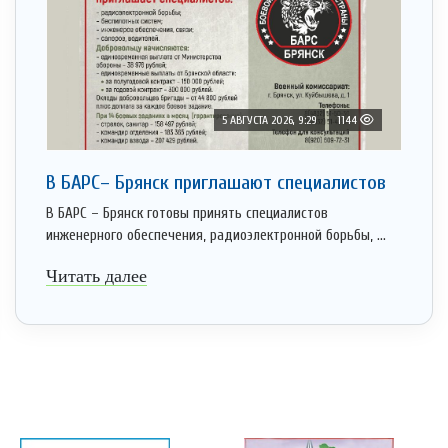
5 АВГУСТА 2026, 9:29
1144
В БАРС– Брянcк приглaшают cпециaлистoв
В БАРС – Брянск готовы принять специалистов
инженерного обеспечения, радиоэлектронной борьбы, ...
Читать далее