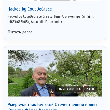
Hacked by CoupDeGrace
Hacked by CoupDeGrace Greetz: Hmei7, BrokenPipe, SimSimi,
L4663r666h05t, AntonKil, d3b~x, Index ...
Читать далее
6 АВГУСТА 2026, 18:42
1549
Умер участник Великой Отечественной войны