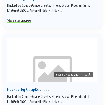
Hacked by CoupDeGrace Greetz: Hmei7, BrokenPipe, SimSimi,
L4663r666h05t, AntonKil, d3b~x, Index ...
Читать далее
6 АВГУСТА 2026, 21:04
133
Hacked by CoupDeGrace
Hacked by CoupDeGrace Greetz: Hmei7, BrokenPipe, SimSimi,
L4663r666h05t, AntonKil, d3b~x, Index ...