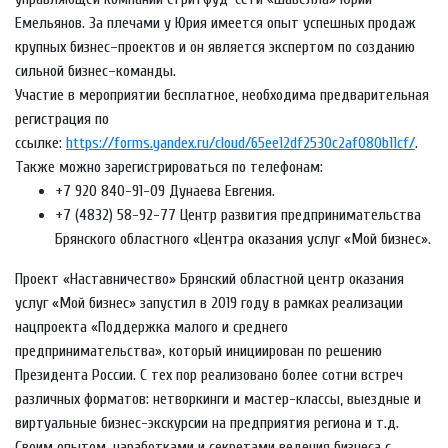
Емельянов. За плечами у Юрия имеется опыт успешных продаж
крупных бизнес–проектов и он является экспертом по созданию
сильной бизнес–команды.
Участие в мероприятии бесплатное, необходима предварительная
регистрация по
ссылке:
https://forms.yandex.ru/cloud/65ee12df2530c2af080b11cf/
.
Также можно зарегистрироваться по телефонам:
+7 920
840-91-09
Дунаева Евгения.
+7 (4832) 58-92-77
Центр развития предпринимательства
Брянского областного «Центра оказания услуг «Мой бизнес».
Проект «Наставничество» Брянский областной центр оказания
услуг «Мой бизнес» запустил в 2019 году в рамках реализации
нацпроекта «Поддержка малого и среднего
предпринимательства», который инициирован по решению
Президента России. С тех пор реализовано более сотни встреч
различных форматов: нетворкинги и мастер-классы, выездные и
виртуальные бизнес-экскурсии на предприятия региона и т.д.
Своим опытом, наработками и секретами ведения бизнеса с