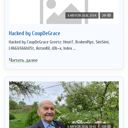
6 АВГУСТА 2026, 21:04
239
Hacked by CoupDeGrace
Hacked by CoupDeGrace Greetz: Hmei7, BrokenPipe, SimSimi,
L4663r666h05t, AntonKil, d3b~x, Index ...
Читать далее
6 АВГУСТА 2026, 18:42
518