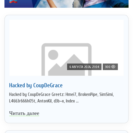
6 АВГУСТА 2026, 21:04
300
Hacked by CoupDeGrace
Hacked by CoupDeGrace Greetz: Hmei7, BrokenPipe, SimSimi,
L4663r666h05t, AntonKil, d3b~x, Index ...
Читать далее