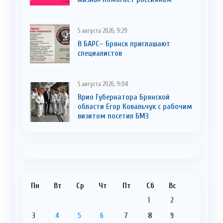
5 августа 2026, 9:29
В БАРС– Брянcк приглaшают
cпециaлистoв
5 августа 2026, 9:04
Врио Губернатора Брянской
области Егор Ковальчук с рабочим
визитом посетил БМЗ
Пн
Вт
Ср
Чт
Пт
Сб
Вс
1
2
3
4
5
6
7
8
9