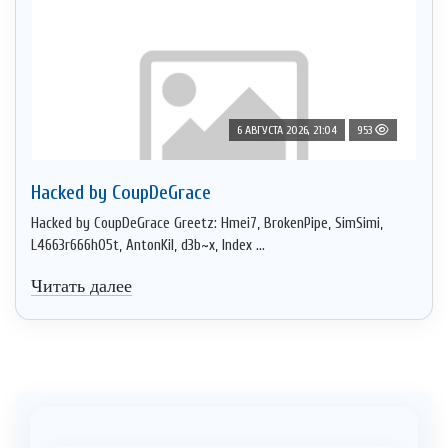
6 АВГУСТА 2026, 21:04
953
Hacked by CoupDeGrace
Hacked by CoupDeGrace Greetz: Hmei7, BrokenPipe, SimSimi,
L4663r666h05t, AntonKil, d3b~x, Index ...
Читать далее