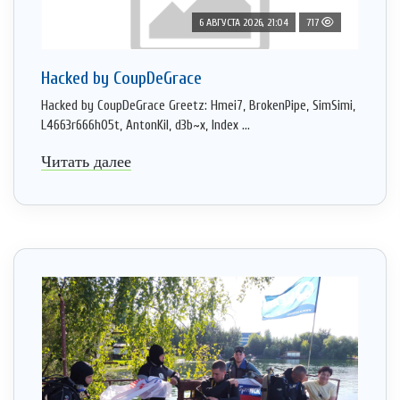
6 АВГУСТА 2026, 21:04
717
Hacked by CoupDeGrace
Hacked by CoupDeGrace Greetz: Hmei7, BrokenPipe, SimSimi,
L4663r666h05t, AntonKil, d3b~x, Index ...
Читать далее