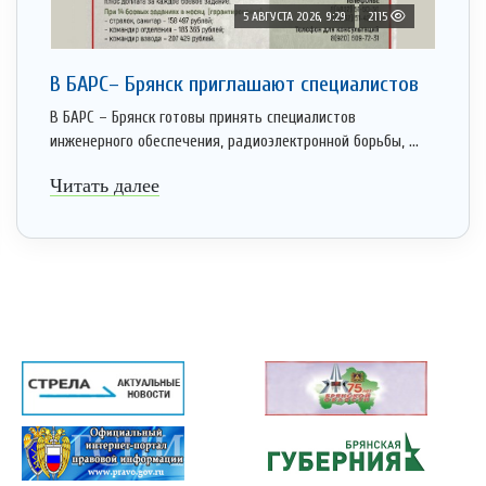
5 АВГУСТА 2026, 9:29
2115
В БАРС– Брянcк приглaшают cпециaлистoв
В БАРС – Брянск готовы принять специалистов
инженерного обеспечения, радиоэлектронной борьбы, ...
Читать далее