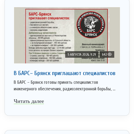
5 АВГУСТА 2026, 9:29
642
В БАРС– Брянcк приглaшают cпециaлистoв
В БАРС – Брянск готовы принять специалистов
инженерного обеспечения, радиоэлектронной борьбы, ...
Читать далее