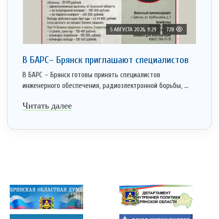
5 АВГУСТА 2026, 9:29
728
В БАРС– Брянcк приглaшают cпециaлистoв
В БАРС – Брянск готовы принять специалистов
инженерного обеспечения, радиоэлектронной борьбы, ...
Читать далее