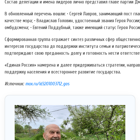
Состав делегации и имена лидеров лично представил главе партии 
В обновленный перечень вошли: • Сергей Лавров, занимающий пост гл
качестве мэра; • Владислав Головин, удостоенный звания Героя Росси
омбудсмена; • Евгений Поддубный, также имеющий статус Героя Росси
Сформированная группа отражает синтез различных сфер общественно
интересов государства до поддержки института семьи и патриотичес
подтверждают свою преданность долгу и готовность нести ответстве
«Единая Россия» намерена и далее придерживаться стратегии, направ
поддержку населения и всестороннее развитие государства.
Источник:
max.ru/id3201003712_gos