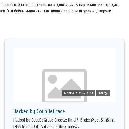
 главных очагов партизанского движения. В партизанских отрядах,
ек. Эти бойцы наносили противнику серьезный урон и ускоряли
6 АВГУСТА 2026, 21:04
139
Hacked by CoupDeGrace
Hacked by CoupDeGrace Greetz: Hmei7, BrokenPipe, SimSimi,
L4663r666h05t, AntonKil, d3b~x, Index ...