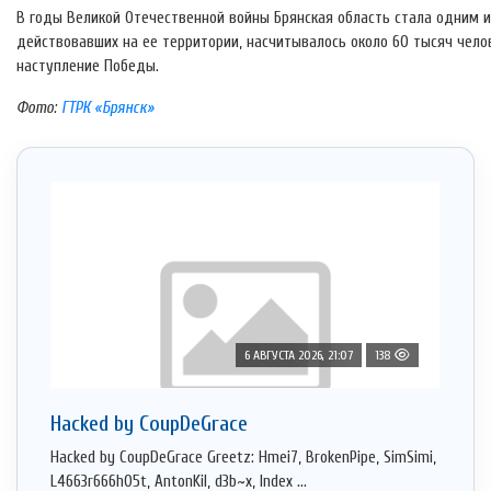
В годы Великой Отечественной войны Брянская область стала одним из
действовавших на ее территории, насчитывалось около 60 тысяч челов
наступление Победы.
Фото:
ГТРК «Брянск»
6 АВГУСТА 2026, 21:07
138
Hacked by CoupDeGrace
Hacked by CoupDeGrace Greetz: Hmei7, BrokenPipe, SimSimi,
L4663r666h05t, AntonKil, d3b~x, Index ...