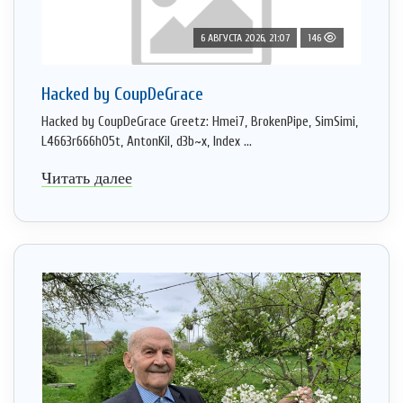
6 АВГУСТА 2026, 21:07
146
Hacked by CoupDeGrace
Hacked by CoupDeGrace Greetz: Hmei7, BrokenPipe, SimSimi,
L4663r666h05t, AntonKil, d3b~x, Index ...
Читать далее