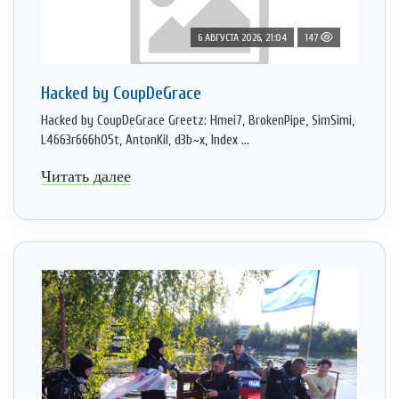
6 АВГУСТА 2026, 21:04
147
Hacked by CoupDeGrace
Hacked by CoupDeGrace Greetz: Hmei7, BrokenPipe, SimSimi,
L4663r666h05t, AntonKil, d3b~x, Index ...
Читать далее