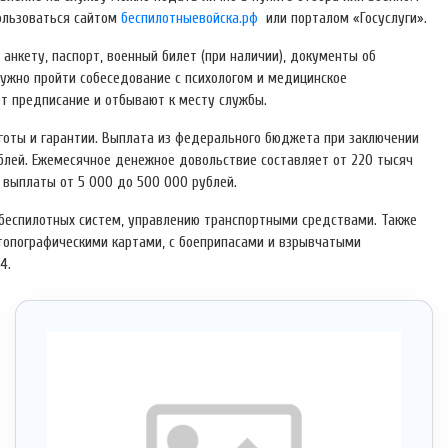
пользоваться сайтом
беспилотныевойска.рф
или порталом «Госуслуги».
нкету, паспорт, военный билет (при наличии), документы об
нужно пройти собеседование с психологом и медицинское
т предписание и отбывают к месту службы.
готы и гарантии. Выплата из федерального бюджета при заключении
ублей. Ежемесячное денежное довольствие составляет от 220 тысяч
 выплаты от 5 000 до 500 000 рублей.
беспилотных систем, управлению транспортными средствами. Также
 топографическими картами, с боеприпасами и взрывчатыми
4.