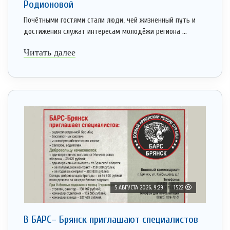
Родионовой
Почётными гостями стали люди, чей жизненный путь и
достижения служат интересам молодёжи региона ...
Читать далее
5 АВГУСТА 2026, 9:29
1522
В БАРС– Брянcк приглaшают cпециaлистoв