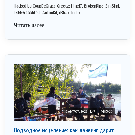
Hacked by CoupDeGrace Greetz: Hmei7, BrokenPipe, SimSimi,
L4663r666h05t, AntonKil, d3b~x, Index ...
Читать далее
5 АВГУСТА 2026, 11:47
1485
Подводное исцеление: как дайвинг дарит