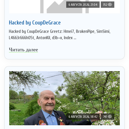
6 АВГУСТА 2026, 21:04
352
Hacked by CoupDeGrace
Hacked by CoupDeGrace Greetz: Hmei7, BrokenPipe, SimSimi,
L4663r666h05t, AntonKil, d3b~x, Index ...
Читать далее
6 АВГУСТА 2026, 18:42
741