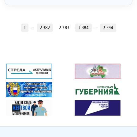
1
…
2 382
2 383
2 384
…
2 394