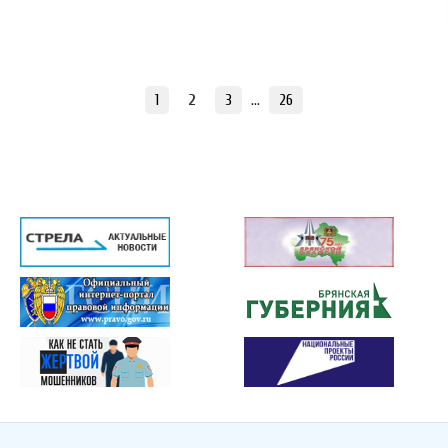
1
2
3
…
26