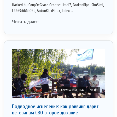
Hacked by CoupDeGrace Greetz: Hmei7, BrokenPipe, SimSimi,
L4663r666h05t, AntonKil, d3b~x, Index ...
Читать далее
5 АВГУСТА 2026, 11:47
776
Подводное исцеление: как дайвинг дарит
ветеранам СВО второе дыхание