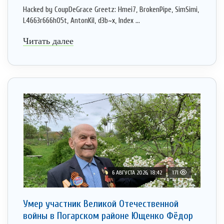
Hacked by CoupDeGrace Greetz: Hmei7, BrokenPipe, SimSimi,
L4663r666h05t, AntonKil, d3b~x, Index ...
Читать далее
6 АВГУСТА 2026, 18:42
171
Умер участник Великой Отечественной
войны в Погарском районе Ющенко Фёдор