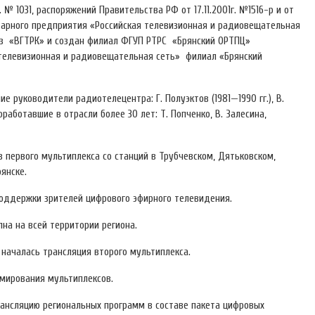
 № 1031, распоряжений Правительства РФ от 17.11.2001г. №1516-р и от
итарного предприятия «Российская телевизионная и радиовещательная
из «ВГТРК» и создан филиал ФГУП РТРС «Брянский ОРТПЦ»
телевизионная и радиовещательная сеть» филиал «Брянский
 руководители радиотелецентра: Г. Полуэктов (1981—1990 гг.), В.
роработавшие в отрасли более 30 лет: Т. Попченко, В. Залесина,
в первого мультиплекса со станций в Трубчевском, Дятьковском,
янске.
 поддержки зрителей цифрового эфирного телевидения.
пна на всей территории региона.
х началась трансляция второго мультиплекса.
рмирования мультиплексов.
трансляцию региональных программ в составе пакета цифровых