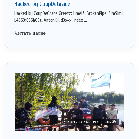
Hacked by CoupDeGrace
Hacked by CoupDeGrace Greetz: Hmei7, BrokenPipe, SimSimi,
L4663r666h05t, AntonKil, d3b~x, Index ...
Читать далее
5 АВГУСТА 2026, 11:47
1606