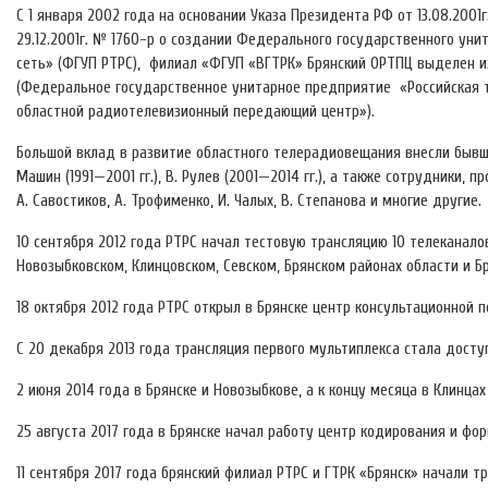
С 1 января 2002 года на основании Указа Президента РФ от 13.08.2001г.
29.12.2001г. № 1760-р о создании Федерального государственного ун
сеть» (ФГУП РТРС), филиал «ФГУП «ВГТРК» Брянский ОРТПЦ выделен 
(Федеральное государственное унитарное предприятие «Российская 
областной радиотелевизионный передающий центр»).
Большой вклад в развитие областного телерадиовещания внесли бывшие
Машин (1991—2001 гг.), В. Рулев (2001—2014 гг.), а также сотрудники, п
А. Савостиков, А. Трофименко, И. Чалых, В. Степанова и многие другие.
10 сентября 2012 года РТРС начал тестовую трансляцию 10 телеканало
Новозыбковском, Клинцовском, Севском, Брянском районах области и Бр
18 октября 2012 года РТРС открыл в Брянске центр консультационной
С 20 декабря 2013 года трансляция первого мультиплекса стала досту
2 июня 2014 года в Брянске и Новозыбкове, а к концу месяца в Клинца
25 августа 2017 года в Брянске начал работу центр кодирования и фо
11 сентября 2017 года брянский филиал РТРС и ГТРК «Брянск» начали 