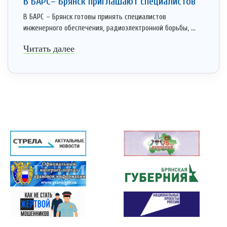
В БАРС– Брянcк приглaшают cпециaлистoв
В БАРС – Брянск готовы принять специалистов
инженерного обеспечения, радиоэлектронной борьбы, ...
Читать далее