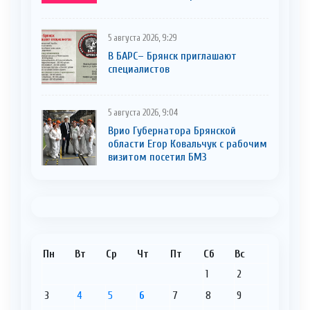
5 августа 2026, 9:29
В БАРС– Брянcк приглaшают
cпециaлистoв
5 августа 2026, 9:04
Врио Губернатора Брянской
области Егор Ковальчук с рабочим
визитом посетил БМЗ
Пн
Вт
Ср
Чт
Пт
Сб
Вс
1
2
3
4
5
6
7
8
9