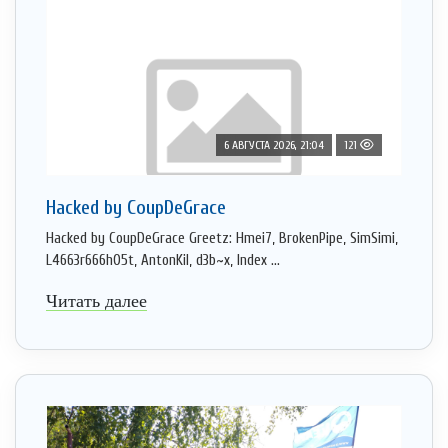
6 АВГУСТА 2026, 21:04
121
Hacked by CoupDeGrace
Hacked by CoupDeGrace Greetz: Hmei7, BrokenPipe, SimSimi,
L4663r666h05t, AntonKil, d3b~x, Index ...
Читать далее