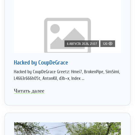
6 АВГУСТА 2026, 21:07
120
Hacked by CoupDeGrace
Hacked by CoupDeGrace Greetz: Hmei7, BrokenPipe, SimSimi,
L4663r666h05t, AntonKil, d3b~x, Index ...
Читать далее