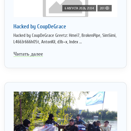
6 АВГУСТА 2026, 21:04
201
Hacked by CoupDeGrace
Hacked by CoupDeGrace Greetz: Hmei7, BrokenPipe, SimSimi,
L4663r666h05t, AntonKil, d3b~x, Index ...
Читать далее