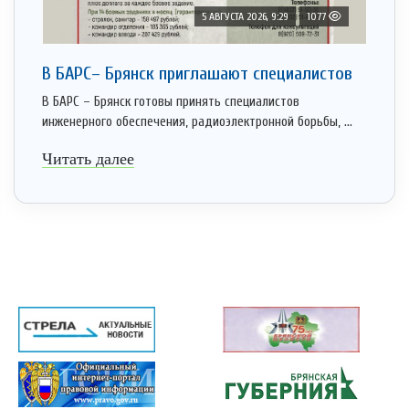
5 АВГУСТА 2026, 9:29
1077
В БАРС– Брянcк приглaшают cпециaлистoв
В БАРС – Брянск готовы принять специалистов
инженерного обеспечения, радиоэлектронной борьбы, ...
Читать далее