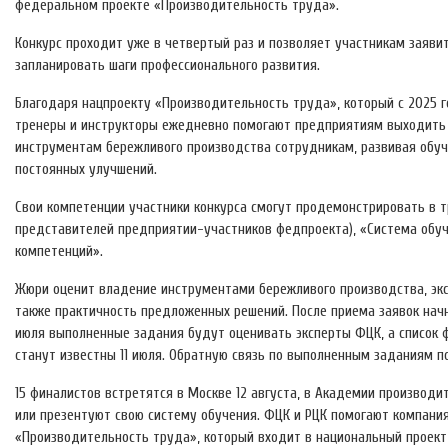
федеральном проекте «Производительность труда».
Конкурс проходит уже в четвертый раз и позволяет участникам заяви
запланировать шаги профессионального развития.
Благодаря нацпроекту «Производительность труда», который с 2025 
тренеры и инструкторы ежедневно помогают предприятиям выходить 
инструментам бережливого производства сотрудникам, развивая обуче
постоянных улучшений.
Свои компетенции участники конкурса смогут продемонстрировать в т
представителей предприятии-участников федпроекта), «Система обуч
компетенций».
Жюри оценит владение инструментами бережливого производства, экс
также практичность предложенных решений. После приема заявок начнет
июля выполненные задания будут оценивать эксперты ФЦК, а список ф
станут известны 11 июля. Обратную связь по выполненным заданиям по
15 финалистов встретятся в Москве 12 августа, в Академии производи
или презентуют свою систему обучения. ФЦК и РЦК помогают компани
«Производительность труда», который входит в национальный проект 