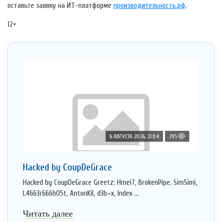
оставьте заявку на ИТ-платформе
производительность.рф
.
12+
6 АВГУСТА 2026, 21:04
295
Hacked by CoupDeGrace
Hacked by CoupDeGrace Greetz: Hmei7, BrokenPipe, SimSimi,
L4663r666h05t, AntonKil, d3b~x, Index ...
Читать далее