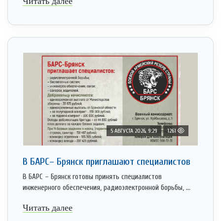
Читать далее
5 АВГУСТА 2026, 9:29
1261
В БАРС– Брянcк приглaшают cпециaлистoв
В БАРС – Брянск готовы принять специалистов
инженерного обеспечения, радиоэлектронной борьбы, ...
Читать далее