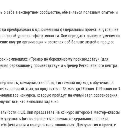
ть о себе в экспертном сообществе, обменяться полезным опытом и
года преобразован в одноименный федеральный проект, внутренние
на новый уровень эффективности. Они передают знания и умения по
ние внутри организации и вовлекая всё больше людей в процесс
рех номинациях: «Тренер по бережливому производству» (для
ения бережливому производству» и «Тренер Регионального центра
пертность, коммуникативность, системный подход к обучению, а
ся заочный этап, он продлится с 28 мая до 17 июня. С 19 июня по 3
иналистов конкурса, которые пройдут на очный этап соревнования,
лучат все, кто выполнил задания.
тельности ФЦК. Они представят на конкурс авторские мастер-классы
ям улучшать бизнес-процессы в рамках федерального проекта
«Эффективная и конкурентная экономика». Для участия в проекте